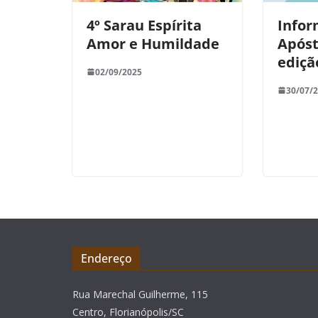
4º Sarau Espírita
Infor
Amor e Humildade
Apóst
ediçã
02/09/2025
30/07/
Endereço
Rua Marechal Guilherme, 115
Centro, Florianópolis/SC