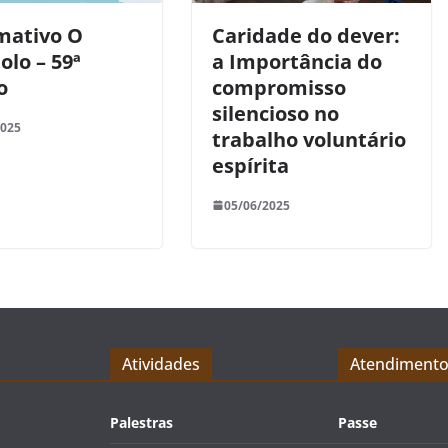
mativo O
Caridade do dever:
olo – 59ª
a Importância do
o
compromisso
silencioso no
2025
trabalho voluntário
espírita
05/06/2025
Atividades
Atendiment
Palestras
Passe